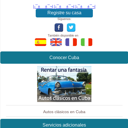
|-¯±­__­±¯¬| |-¯±­__­±¯¬| |-¯±­__­±¯¬|
Registre su casa
Síguenos:
También disponible en
Conocer Cuba
Autos clásicos en Cuba
Servicios adicionales