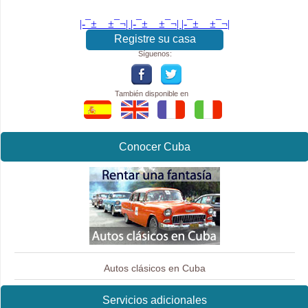
|-¯±­__­±¯¬| |-¯±­__­±¯¬| |-¯±­__­±¯¬|
Registre su casa
Síguenos:
También disponible en
Conocer Cuba
Autos clásicos en Cuba
Servicios adicionales