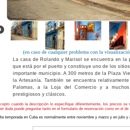
.
(en caso de cualquier problema con la visualizació
La casa de Rolando y Marisol se encuentra en la 
que está por el puerto y constituye uno de los siti
importante municipio. A 300 metros de la Plaza Vie
la Artesanía. También se encuentra relativamente
Palomas, a la Loja del Comercio y a muchos 
prestigiosos y clásicos.
cepto cuando la descripción lo especifique diferentemente, los precios se 
ier duda puede preguntar tanto en el formulario de reservación como en el de 
alta temporada en Cuba es normalmente entre noviembre y marzo y en julio y 