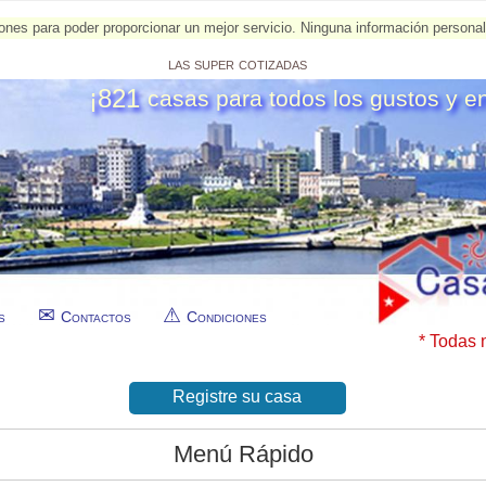
esiones para poder proporcionar un mejor servicio. Ninguna información person
las super cotizadas
¡821
casas para todos los gustos y e
s
Contactos
Condiciones
* Todas 
Registre su casa
Menú Rápido