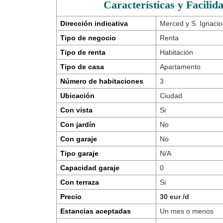
Características y Facilid
Dirección indicativa
Merced y S. Ignacio
Tipo de negocio
Renta
Tipo de renta
Habitación
Tipo de casa
Apartamento
Número de habitaciones
3
Ubicación
Ciudad
Con vista
Si
Con jardín
No
Con garaje
No
Tipo garaje
N/A
Capacidad garaje
0
Con terraza
Si
Precio
30 eur /d
Estancias aceptadas
Un mes o menos