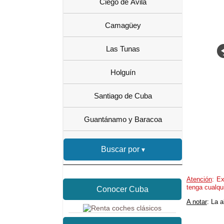
Ciego de Ávila
Camagüey
Las Tunas
Holguín
Santiago de Cuba
Guantánamo y Baracoa
Buscar por
Atención
: Ex
tenga cualqu
Conocer Cuba
A notar
: La 