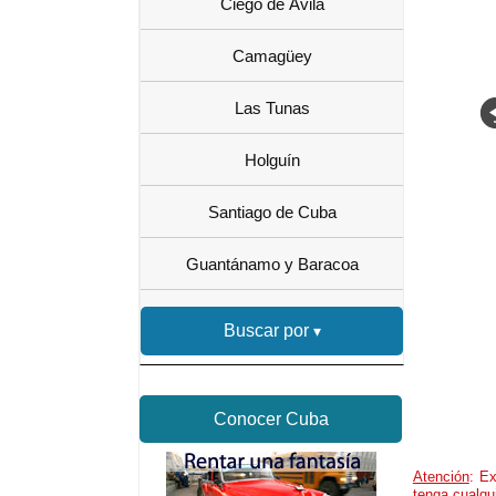
Ciego de Ávila
Camagüey
Las Tunas
Holguín
Santiago de Cuba
Guantánamo y Baracoa
Buscar por
Conocer Cuba
Atención
: Ex
tenga cualqu