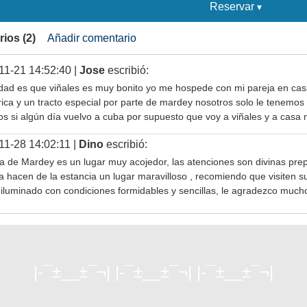
Reservar
ios (2)
Añadir comentario
11-21 14:52:40 |
Jose
escribió:
dad es que viñales es muy bonito yo me hospede con mi pareja en ca
rica y un tracto especial por parte de mardey nosotros solo le tenemos 
os si algún día vuelvo a cuba por supuesto que voy a viñales y a cas
11-28 14:02:11 |
Dino
escribió:
a de Mardey es un lugar muy acojedor, las atenciones son divinas pre
a hacen de la estancia un lugar maravilloso , recomiendo que visiten s
 iluminado con condiciones formidables y sencillas, le agradezco mucho
|-¯±­__­±¯¬| |-¯±­__­±¯¬| |-¯±­__­±¯¬|