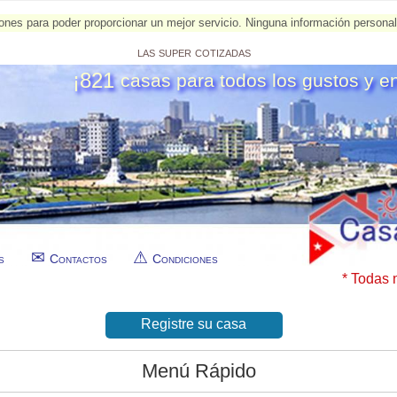
esiones para poder proporcionar un mejor servicio. Ninguna información person
las super cotizadas
¡821
casas para todos los gustos y e
s
Contactos
Condiciones
* Todas 
Registre su casa
Menú Rápido