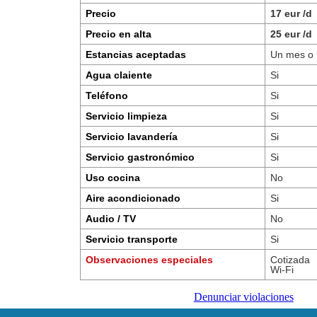
Precio
17 eur /d
Precio en alta
25 eur /d
Estancias aceptadas
Un mes o
Agua claiente
Si
Teléfono
Si
Servicio limpieza
Si
Servicio lavandería
Si
Servicio gastronómico
Si
Uso cocina
No
Aire acondicionado
Si
Audio / TV
No
Servicio transporte
Si
Observaciones especiales
Cotizada
Wi-Fi
Denunciar violaciones