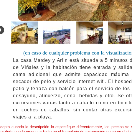
.
(en caso de cualquier problema con la visualizació
La casa Mardey y Arlin está situada a 5 minutos d
de Viñales y la habitación tiene entrada y sali
cama adicional que admite capacidad máxima 
secador de pelo y servicio internet wifi. El hosp
patio y terraza con balcón para el servicio de los
desayuno, almuerzo, cena, bebidas y otro. Se of
excursiones varias tanto a caballo como en bicicl
en coches de caballos, sin contar otras excur
viajes a la playa.
cepto cuando la descripción lo especifique diferentemente, los precios se 
ier duda puede preguntar tanto en el formulario de reservación como en el de 