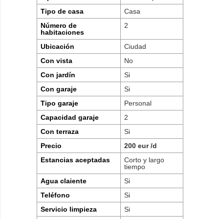
Tipo de casa
Casa
Número de
2
habitaciones
Ubicación
Ciudad
Con vista
No
Con jardín
Si
Con garaje
Si
Tipo garaje
Personal
Capacidad garaje
2
Con terraza
Si
Precio
200 eur /d
Estancias aceptadas
Corto y largo
tiempo
Agua claiente
Si
Teléfono
Si
Servicio limpieza
Si