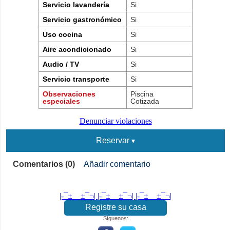
Servicio lavandería
Si
Servicio gastronómico
Si
Uso cocina
Si
Aire acondicionado
Si
Audio / TV
Si
Servicio transporte
Si
Observaciones
Piscina
especiales
Cotizada
Denunciar violaciones
Reservar
Comentarios (0)
Añadir comentario
|-¯±­__­±¯¬| |-¯±­__­±¯¬| |-¯±­__­±¯¬|
Registre su casa
Síguenos: