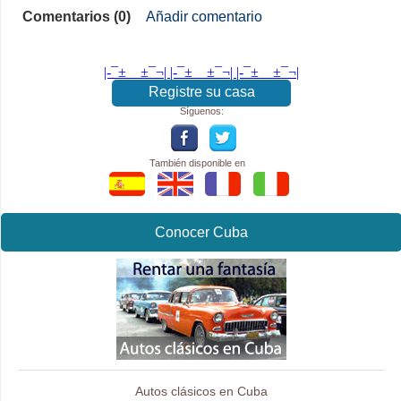
Comentarios (0)
Añadir comentario
|-¯±­__­±¯¬| |-¯±­__­±¯¬| |-¯±­__­±¯¬|
Registre su casa
Síguenos:
También disponible en
Conocer Cuba
Autos clásicos en Cuba