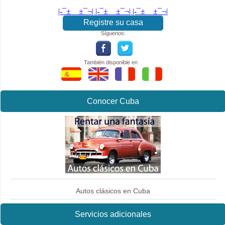
|-¯±­__­±¯¬| |-¯±­__­±¯¬| |-¯±­__­±¯¬|
Registre su casa
Síguenos:
También disponible en
Conocer Cuba
Autos clásicos en Cuba
Servicios adicionales