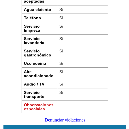
aceptadas
Agua claiente
Si
Teléfono
Si
Servicio
Si
limpieza
Servicio
Si
lavandería
Servicio
Si
gastronómico
Uso cocina
Si
Aire
Si
acondicionado
Audio / TV
Si
Servicio
Si
transporte
Observaciones
especiales
Denunciar violaciones