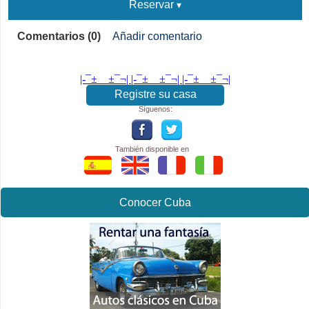
Reservar
Comentarios (0)
Añadir comentario
|-¯±­__­±¯¬| |-¯±­__­±¯¬| |-¯±­__­±¯¬|
Registre su casa
Síguenos:
También disponible en
Conocer Cuba