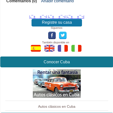
Comentarios (0)
Añadir comentario
|-¯±­__­±¯¬| |-¯±­__­±¯¬| |-¯±­__­±¯¬|
Registre su casa
Síguenos:
También disponible en
Conocer Cuba
Autos clásicos en Cuba