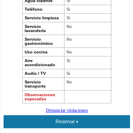
Agua claiente
Si
Teléfono
Si
Servicio limpieza
Si
Servicio
No
lavandería
Servicio
No
gastronómico
Uso cocina
No
Aire
Si
acondicionado
Audio / TV
Si
Servicio
No
transporte
Observaciones
especiales
Denunciar violaciones
Reservar