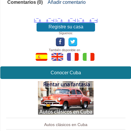
Comentarios (0)
Añadir comentario
|-¯±­__­±¯¬| |-¯±­__­±¯¬| |-¯±­__­±¯¬|
Registre su casa
Síguenos:
También disponible en
Conocer Cuba
Autos clásicos en Cuba