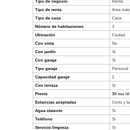
Tipo de negocio
Renta
Tipo de renta
Area inde
Tipo de casa
Casa
Número de habitaciones
3
Ubicación
Ciudad
Con vista
No
Con jardín
Si
Con garaje
Si
Tipo garaje
Personal
Capacidad garaje
2
Con terraza
Si
Precio
30 eur /d
Estancias aceptadas
Corto y l
Agua claiente
Si
Teléfono
Si
Servicio limpieza
Si