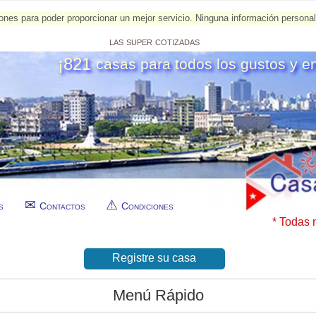
esiones para poder proporcionar un mejor servicio. Ninguna información person
las super cotizadas
¡821
casas para todos los gustos y e
s
Contactos
Condiciones
* Todas 
Registre su casa
Menú Rápido