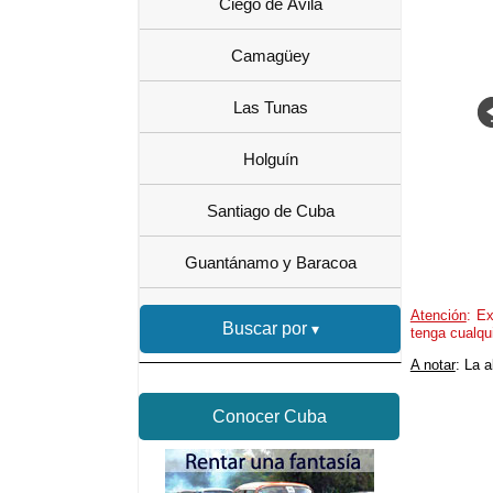
Ciego de Ávila
Camagüey
Las Tunas
Holguín
Santiago de Cuba
Guantánamo y Baracoa
Atención
: Ex
Buscar por
tenga cualqu
A notar
: La 
Conocer Cuba