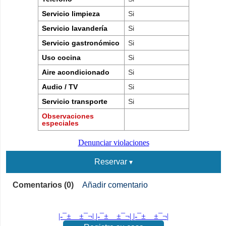
Servicio limpieza
Si
Servicio lavandería
Si
Servicio gastronómico
Si
Uso cocina
Si
Aire acondicionado
Si
Audio / TV
Si
Servicio transporte
Si
Observaciones
especiales
Denunciar violaciones
Reservar
Comentarios (0)
Añadir comentario
|-¯±­__­±¯¬| |-¯±­__­±¯¬| |-¯±­__­±¯¬|