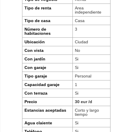
Tipo de renta
Area
independiente
Tipo de casa
Casa
Número de
3
habitaciones
Ubicación
Ciudad
Con vista
No
Con jardín
Si
Con garaje
Si
Tipo garaje
Personal
Capacidad garaje
1
Con terraza
Si
Precio
30 eur /d
Estancias aceptadas
Corto y largo
tiempo
Agua claiente
Si
Teléfono
Si