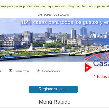
esiones para poder proporcionar un mejor servicio. Ninguna información person
las super cotizadas
¡821
casas para todos los gustos y e
s
Contactos
Condiciones
* Todas 
Registre su casa
Menú Rápido