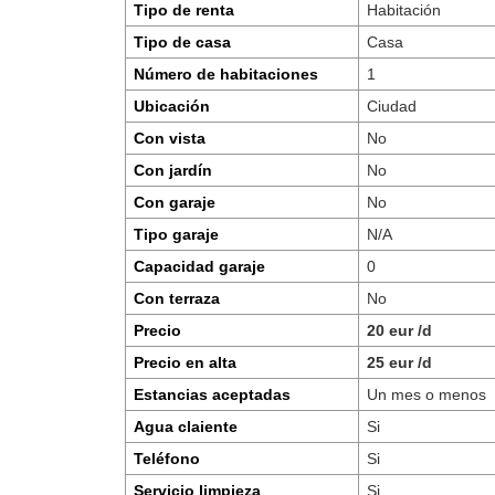
Tipo de renta
Habitación
Tipo de casa
Casa
Número de habitaciones
1
Ubicación
Ciudad
Con vista
No
Con jardín
No
Con garaje
No
Tipo garaje
N/A
Capacidad garaje
0
Con terraza
No
Precio
20 eur /d
Precio en alta
25 eur /d
Estancias aceptadas
Un mes o menos
Agua claiente
Si
Teléfono
Si
Servicio limpieza
Si