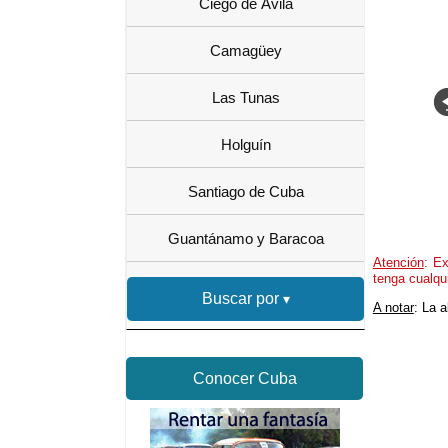
Ciego de Ávila
Camagüey
Las Tunas
Holguín
Santiago de Cuba
Guantánamo y Baracoa
Atención
: Ex
tenga cualqu
Buscar por
A notar
: La 
Conocer Cuba