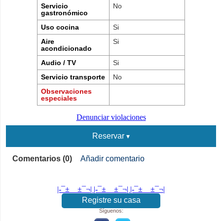
Servicio
No
gastronómico
Uso cocina
Si
Aire
Si
acondicionado
Audio / TV
Si
Servicio transporte
No
Observaciones
especiales
Denunciar violaciones
Reservar
Comentarios (0)
Añadir comentario
|-¯±­__­±¯¬| |-¯±­__­±¯¬| |-¯±­__­±¯¬|
Registre su casa
Síguenos: