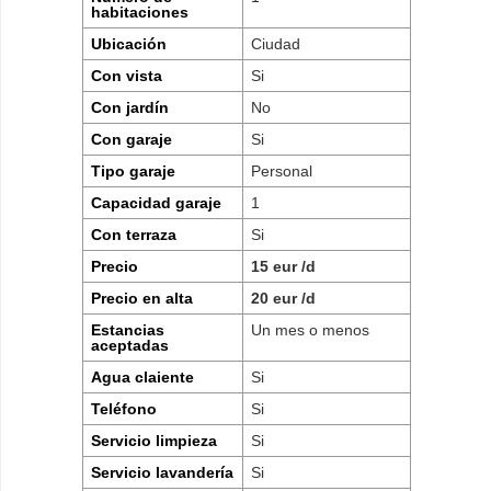
habitaciones
Ubicación
Ciudad
Con vista
Si
Con jardín
No
Con garaje
Si
Tipo garaje
Personal
Capacidad garaje
1
Con terraza
Si
Precio
15 eur /d
Precio en alta
20 eur /d
Estancias
Un mes o menos
aceptadas
Agua claiente
Si
Teléfono
Si
Servicio limpieza
Si
Servicio lavandería
Si