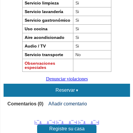
Servicio limpieza
Si
Servicio lavandería
Si
Servicio gastronómico
Si
Uso cocina
Si
Aire acondicionado
Si
Audio / TV
Si
Servicio transporte
No
Observaciones
especiales
Denunciar violaciones
Reservar
Comentarios (0)
Añadir comentario
|-¯±­__­±¯¬| |-¯±­__­±¯¬| |-¯±­__­±¯¬|
Registre su casa