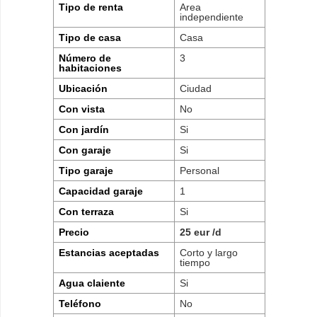
Tipo de renta
Area
independiente
Tipo de casa
Casa
Número de
3
habitaciones
Ubicación
Ciudad
Con vista
No
Con jardín
Si
Con garaje
Si
Tipo garaje
Personal
Capacidad garaje
1
Con terraza
Si
Precio
25 eur /d
Estancias aceptadas
Corto y largo
tiempo
Agua claiente
Si
Teléfono
No