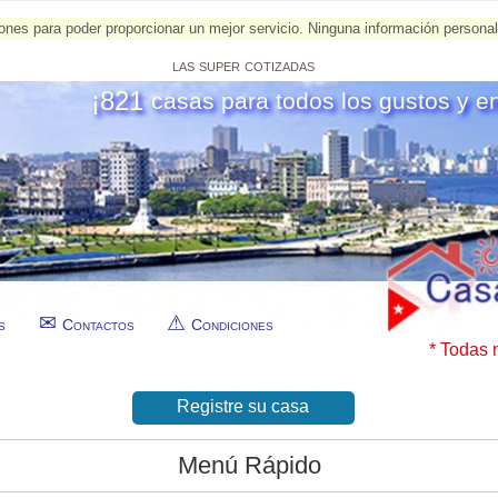
esiones para poder proporcionar un mejor servicio. Ninguna información person
las super cotizadas
¡821
casas para todos los gustos y e
s
Contactos
Condiciones
* Todas 
Registre su casa
Menú Rápido