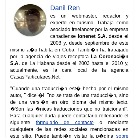
Danil Ren
es un webmaster, redactor y
experto en turismo. Trabaja como
asociado freelancer por la empresa
canadiense
Ionenet S.A.
desde el
2003 y, desde septiembre de este
mismo a�o habita en Cuba. Tambi�n ha trabajado
por la agencia de viajes receptora
La Coronaci�n
S.A.
de La Habana desde el 2003 hasta el 2010 y,
actualmente, es la cara local de la agencia
CasasParticulares.Net.
"Cuando una traducci�n est� hecha por el mismo
autor, " dice �l, "no se trata de una traducci�n, sino
de una versi�n en otro idioma del mismo texto.
�Son las �nicas traducciones que no traicionan!".
Para cualquier duda puede contactarlo rellenando el
siguiente
formulario de contacto
o mediante
cualquiera de las redes sociales mencionadas en
este sitio. Puede tambi�n visitar la p�gina
sobre