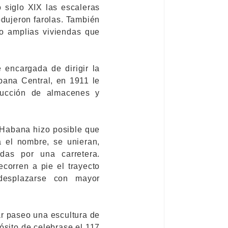
 siglo XIX las escaleras
odujeron farolas. También
eo amplias viviendas que
encargada de dirigir la
bana Central, en 1911 le
rucción de almacenes y
a Habana hizo posible que
 el nombre, se unieran,
as por una carretera.
ecorren a pie el trayecto
desplazarse con mayor
ar paseo una escultura de
ósito de celebrase el 117