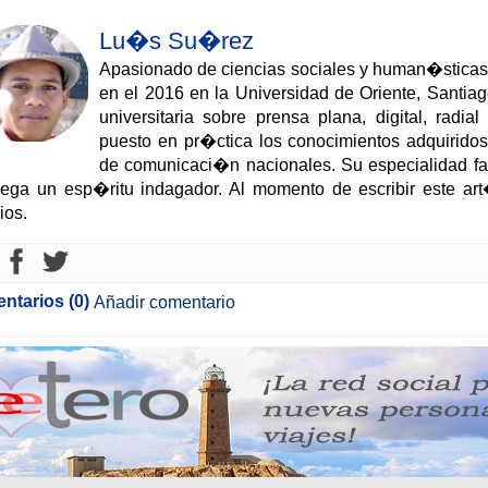
Lu�s Su�rez
Apasionado de ciencias sociales y human�stica
en el 2016 en la Universidad de Oriente, Santia
universitaria sobre prensa plana, digital, radia
puesto en pr�ctica los conocimientos adquiridos
de comunicaci�n nacionales. Su especialidad fav
lega un esp�ritu indagador. Al momento de escribir este a
ios.
ntarios (0)
Añadir comentario