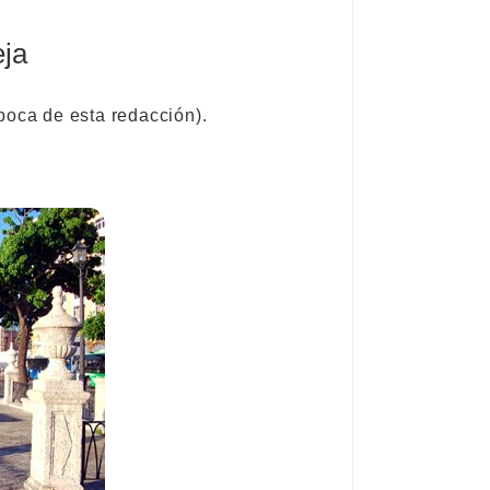
eja
epoca de esta redacción)
.