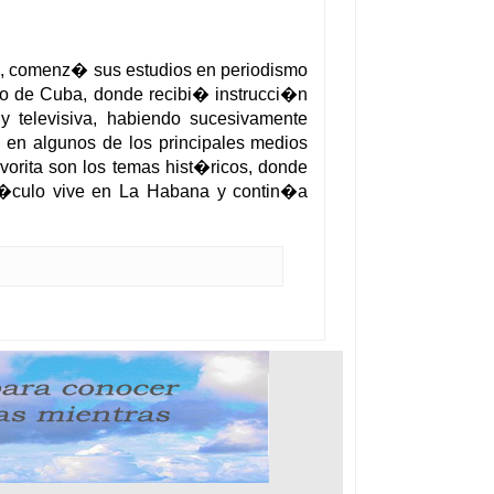
s, comenz� sus estudios en periodismo
go de Cuba, donde recibi� instrucci�n
l y televisiva, habiendo sucesivamente
 en algunos de los principales medios
orita son los temas hist�ricos, donde
rt�culo vive en La Habana y contin�a