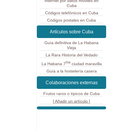
Internet por datos móviles en
Cuba
Códigos telefónicos en Cuba
Códigos postales en Cuba
Artículos sobre Cuba
Guía definitiva de La Habana
Vieja
La Rara Historia del Vedado
ma
La Habana 7
ciudad maravilla
Guía a la hostelería casera
Colaboraciones externas
Frutos raros o típicos de Cuba
[ Añadir un artículo ]