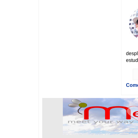
desp
estud
Come