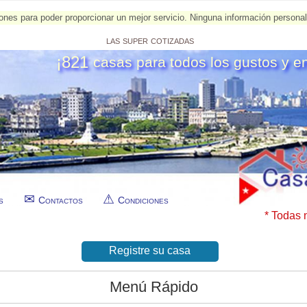
esiones para poder proporcionar un mejor servicio. Ninguna información person
las super cotizadas
¡821
casas para todos los gustos y e
s
Contactos
Condiciones
* Todas 
Registre su casa
Menú Rápido