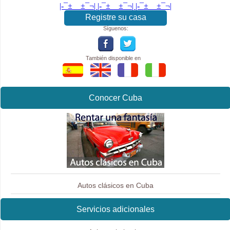
|-¯±­__­±¯¬| |-¯±­__­±¯¬| |-¯±­__­±¯¬|
Registre su casa
Síguenos:
También disponible en
Conocer Cuba
Autos clásicos en Cuba
Servicios adicionales