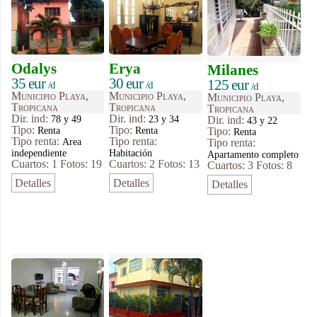
Odalys
Erya
Milanes
35 eur
30 eur
125 eur
/d
/d
/d
Municipio Playa,
Municipio Playa,
Municipio Playa,
Tropicana
Tropicana
Tropicana
Dir. ind:
Dir. ind:
78 y 49
23 y 34
Dir. ind:
43 y 22
Tipo
:
Tipo
:
Renta
Renta
Tipo
:
Renta
Tipo renta:
Tipo renta:
Area
Tipo renta:
independiente
Habitación
Apartamento completo
Cuartos: 1
Fotos: 19
Cuartos: 2
Fotos: 13
Cuartos: 3
Fotos: 8
Detalles
Detalles
Detalles