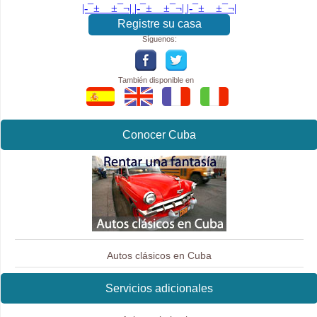
|-¯±­__­±¯¬| |-¯±­__­±¯¬| |-¯±­__­±¯¬|
Registre su casa
Síguenos:
También disponible en
Conocer Cuba
Autos clásicos en Cuba
Servicios adicionales