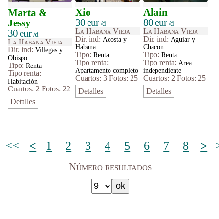
Xio
Alain
Marta &
30 eur
80 eur
Jessy
/d
/d
La Habana Vieja
La Habana Vieja
30 eur
/d
Dir. ind:
Dir. ind:
Acosta y
Aguiar y
La Habana Vieja
Habana
Chacon
Dir. ind:
Villegas y
Tipo
:
Tipo
:
Renta
Renta
Obispo
Tipo renta:
Tipo renta:
Area
Tipo
:
Renta
Apartamento completo
independiente
Tipo renta:
Cuartos: 3
Fotos: 25
Cuartos: 2
Fotos: 25
Habitación
Cuartos: 2
Fotos: 22
Detalles
Detalles
Detalles
<<
<
1
2
3
4
5
6
7
8
>
Número resultados