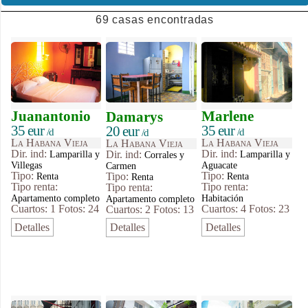
69 casas encontradas
Juanantonio
Marlene
Damarys
35 eur
35 eur
20 eur
/d
/d
/d
La Habana Vieja
La Habana Vieja
La Habana Vieja
Dir. ind:
Dir. ind:
Dir. ind:
Lamparilla y
Lamparilla y
Corrales y
Villegas
Aguacate
Carmen
Tipo
:
Tipo
:
Tipo
:
Renta
Renta
Renta
Tipo renta:
Tipo renta:
Tipo renta:
Apartamento completo
Habitación
Apartamento completo
Cuartos: 1
Fotos: 24
Cuartos: 4
Fotos: 23
Cuartos: 2
Fotos: 13
Detalles
Detalles
Detalles