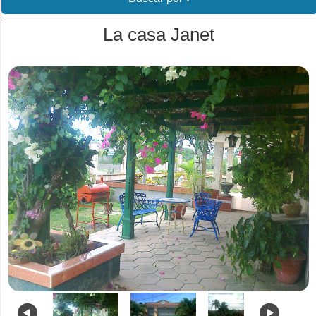
La casa Janet
.
.