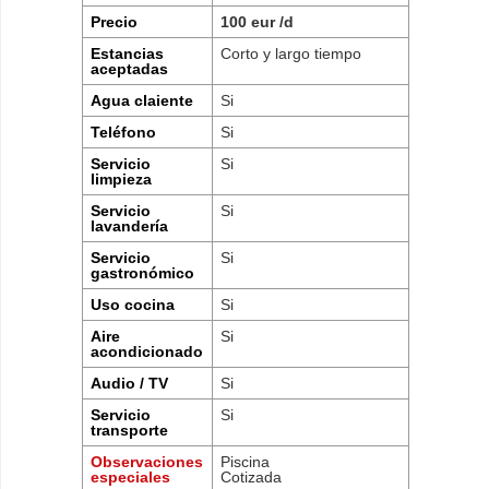
Precio
100 eur /d
Estancias
Corto y largo tiempo
aceptadas
Agua claiente
Si
Teléfono
Si
Servicio
Si
limpieza
Servicio
Si
lavandería
Servicio
Si
gastronómico
Uso cocina
Si
Aire
Si
acondicionado
Audio / TV
Si
Servicio
Si
transporte
Observaciones
Piscina
especiales
Cotizada