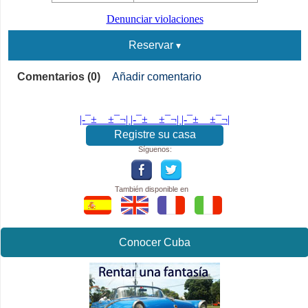
Denunciar violaciones
Reservar
Comentarios (0)
Añadir comentario
|-¯±­__­±¯¬| |-¯±­__­±¯¬| |-¯±­__­±¯¬|
Registre su casa
Síguenos:
También disponible en
Conocer Cuba