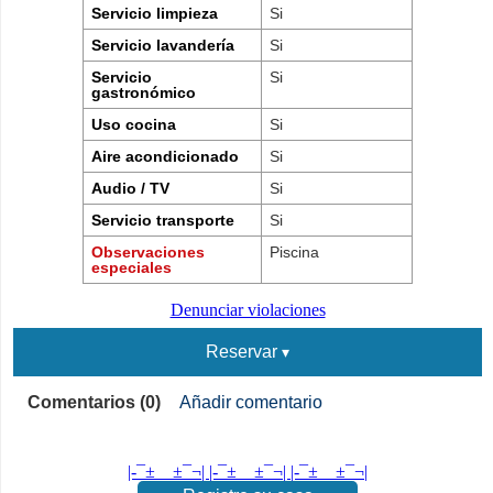
Servicio limpieza
Si
Servicio lavandería
Si
Servicio
Si
gastronómico
Uso cocina
Si
Aire acondicionado
Si
Audio / TV
Si
Servicio transporte
Si
Observaciones
Piscina
especiales
Denunciar violaciones
Reservar
Comentarios (0)
Añadir comentario
|-¯±­__­±¯¬| |-¯±­__­±¯¬| |-¯±­__­±¯¬|