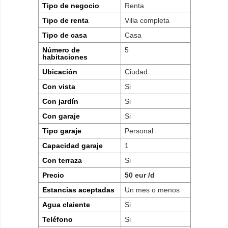
Tipo de negocio
Renta
Tipo de renta
Villa completa
Tipo de casa
Casa
Número de
5
habitaciones
Ubicación
Ciudad
Con vista
Si
Con jardín
Si
Con garaje
Si
Tipo garaje
Personal
Capacidad garaje
1
Con terraza
Si
Precio
50 eur /d
Estancias aceptadas
Un mes o menos
Agua claiente
Si
Teléfono
Si