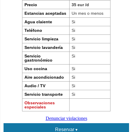
Precio
35 eur /d
Estancias aceptadas
Un mes o menos
Agua claiente
Si
Teléfono
Si
Servicio limpieza
Si
Servicio lavandería
Si
Servicio
Si
gastronómico
Uso cocina
Si
Aire acondicionado
Si
Audio / TV
Si
Servicio transporte
Si
Observaciones
especiales
Denunciar violaciones
Reservar