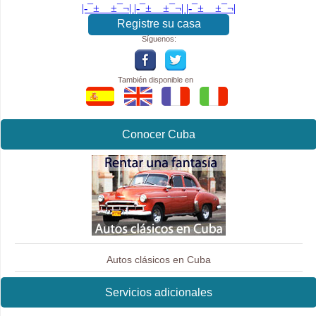
|-¯±­__­±¯¬| |-¯±­__­±¯¬| |-¯±­__­±¯¬|
Registre su casa
Síguenos:
También disponible en
Conocer Cuba
Autos clásicos en Cuba
Servicios adicionales