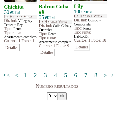
Lily
Balcon Cuba
Chichita
100 eur
#6
30 eur
/d
/d
La Habana Vieja
35 eur
La Habana Vieja
/d
Dir. ind:
Obispo y
Dir. ind:
Villegas y
La Habana Vieja
Compostela
Teniente Rey
Dir. ind:
Calle Cuba y
Tipo
:
Renta
Tipo
:
Renta
Cuarteles
Tipo renta:
Tipo renta:
Tipo
:
Renta
Habitación
Apartamento completo
Tipo renta:
Cuartos: 1
Fotos: 18
Cuartos: 1
Fotos: 11
Apartamento completo
Cuartos: 1
Fotos: 9
Detalles
Detalles
Detalles
<<
<
1
2
3
4
5
6
7
8
>
Número resultados