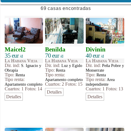
69 casas encontradas
Maicel2
Benilda
Divinin
35 eur
70 eur
40 eur
/d
/d
/d
La Habana Vieja
La Habana Vieja
La Habana Vieja
Dir. ind:
Dir. ind:
Dir. ind:
S. Ignacio y
Luz y Egido
Peña Pobre y
Tipo
:
Obrapía
Renta
Monserrate
Tipo
:
Tipo renta:
Tipo
:
Renta
Renta
Tipo renta:
Tipo renta:
Apartamento completo
Area
Cuartos: 2
Fotos: 15
Apartamento completo
independiente
Cuartos: 1
Fotos: 14
Cuartos: 1
Fotos: 13
Detalles
Detalles
Detalles