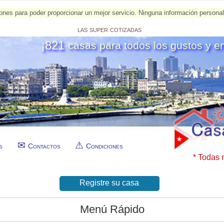
esiones para poder proporcionar un mejor servicio. Ninguna información person
las super cotizadas
¡821
casas para todos los gustos y e
s
Contactos
Condiciones
* Todas 
Registre su casa
Menú Rápido