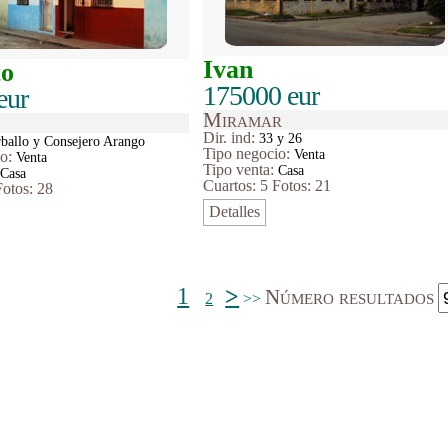
Ivan
to
175000 eur
eur
Miramar
Dir. ind:
33 y 26
ballo y Consejero Arango
Tipo
negocio
:
Venta
io
:
Venta
Tipo venta:
Casa
:
Casa
Cuartos: 5
Fotos: 21
Fotos: 28
Detalles
1
>
Número resultados
2
>>