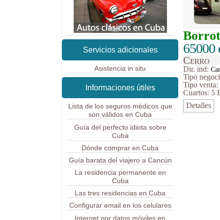
Borro
65000 
Servicios adicionales
Cerro
Asistencia in situ
Dir. ind:
Car
Tipo
negoc
Tipo venta
Informaciones útiles
Cuartos: 5
Detalles
Lista de los seguros médicos que
son válidos en Cuba
Guía del perfecto idiota sobre
Cuba
Dónde comprar en Cuba
Guía barata del viajero a Cancún
La residencia permanente en
Cuba
Las tres residencias en Cuba
Configurar email en los celulares
Internet por datos móviles en