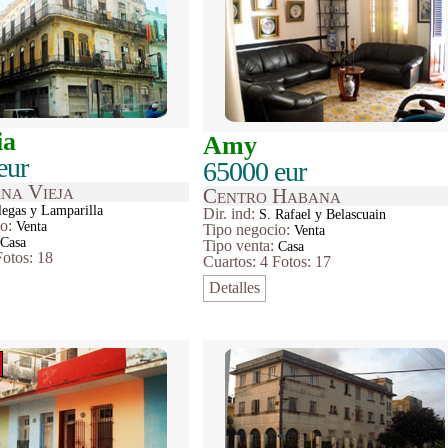
ia
Amy
eur
65000 eur
na Vieja
Centro Habana
legas y Lamparilla
Dir. ind:
S. Rafael y Belascuain
io
:
Venta
Tipo
negocio
:
Venta
:
Casa
Tipo venta:
Casa
Fotos: 18
Cuartos: 4
Fotos: 17
Detalles