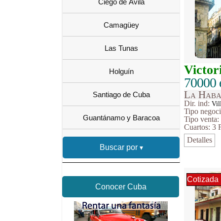
Ciego de Ávila
Camagüey
Las Tunas
Victor
Holguín
70000 
La Haba
Santiago de Cuba
Dir. ind:
Vil
Tipo
negoc
Guantánamo y Baracoa
Tipo venta
Cuartos: 3
Detalles
Buscar por
Cotizada
Conocer Cuba