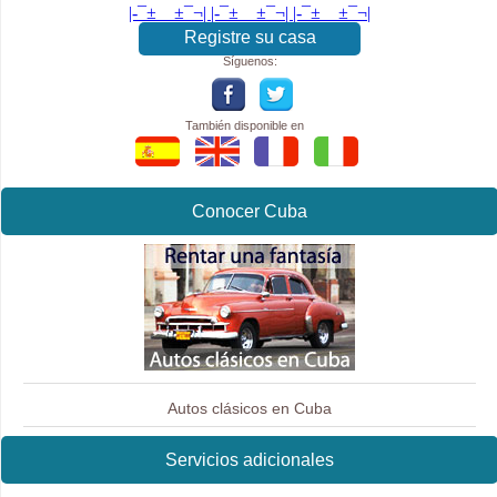
|-¯±­__­±¯¬| |-¯±­__­±¯¬| |-¯±­__­±¯¬|
Registre su casa
Síguenos:
También disponible en
Conocer Cuba
Autos clásicos en Cuba
Servicios adicionales