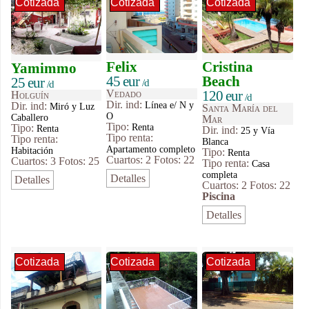
Cotizada
Cotizada
Cotizada
Felix
Cristina
Yamimmo
45 eur
Beach
25 eur
/d
/d
Vedado
120 eur
Holguín
/d
Dir. ind:
Línea e/ N y
Dir. ind:
Miró y Luz
Santa María del
O
Caballero
Mar
Tipo
:
Renta
Tipo
:
Renta
Dir. ind:
25 y Vía
Tipo renta:
Tipo renta:
Blanca
Apartamento completo
Habitación
Tipo
:
Renta
Cuartos: 2
Fotos: 22
Cuartos: 3
Fotos: 25
Tipo renta:
Casa
completa
Detalles
Detalles
Cuartos: 2
Fotos: 22
Piscina
Detalles
Cotizada
Cotizada
Cotizada