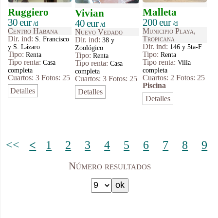
Ruggiero
Malleta
Vivian
30 eur
200 eur
40 eur
/d
/d
/d
Centro Habana
Municipio Playa,
Nuevo Vedado
Dir. ind:
Tropicana
S. Francisco
Dir. ind:
38 y
Dir. ind:
y S. Lázaro
146 y 5ta-F
Zoológico
Tipo
:
Tipo
:
Renta
Renta
Tipo
:
Renta
Tipo renta:
Tipo renta:
Casa
Villa
Tipo renta:
Casa
completa
completa
completa
Cuartos: 3
Fotos: 25
Cuartos: 2
Fotos: 25
Cuartos: 3
Fotos: 25
Piscina
Detalles
Detalles
Detalles
<<
<
1
2
3
4
5
6
7
8
9
Número resultados