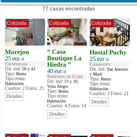
77 casas encontradas
Cotizada
Cotizada
Cotizada
“ Casa
Morejon
Hostal Puchy
Boutique La
25 eur
25 eur
/d
/d
Hiedra ”
Cienfuegos
Camagüey
Dir. ind:
50 y 43
Dir. ind:
San Antonio
40 eur
/d
Tipo
:
Renta
y Martí
Santiago de Cuba
Tipo renta:
Tipo
:
Renta
Dir. ind:
13 y 10,
Habitación
Tipo renta:
Vista Alegre
Cuartos: 2
Fotos: 25
Habitación
Tipo
:
Renta
Cuartos: 3
Fotos: 21
Tipo renta:
Detalles
Habitación
Detalles
Cuartos: 4
Fotos: 14
Detalles