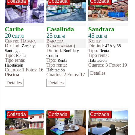
Cotizada
Cotizada
Cotizada
Caribe
Casalinda
Sandraca
20 eur
25 eur
45 eur
/d
/d
/d
Centro Habana
Baracoa
Kohly
Dir. ind:
(Guantánamo)
Dir. ind:
Zanja y
42A y 38
Dir. ind:
Tipo
:
Santiago
Bonilla y
Renta
Tipo
:
Tipo renta:
Renta
Coutin
Tipo renta:
Tipo
:
Renta
Habitación
Tipo renta:
Cuartos: 3
Fotos: 19
Habitación
Cuartos: 1
Fotos: 16
Habitación
Detalles
Piscina
Cuartos: 2
Fotos: 17
Detalles
Detalles
Cotizada
Cotizada
Cotizada