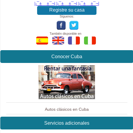
|-¯±­__­±¯¬| |-¯±­__­±¯¬| |-¯±­__­±¯¬|
Registre su casa
Síguenos:
También disponible en
Conocer Cuba
Autos clásicos en Cuba
Servicios adicionales