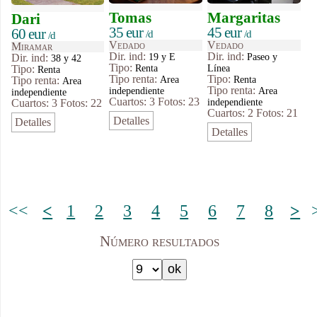
Tomas
Margaritas
Dari
35 eur
45 eur
60 eur
/d
/d
/d
Vedado
Vedado
Miramar
Dir. ind:
Dir. ind:
19 y E
Paseo y
Dir. ind:
38 y 42
Tipo
:
Renta
Línea
Tipo
:
Renta
Tipo renta:
Tipo
:
Area
Renta
Tipo renta:
Area
Tipo renta:
independiente
Area
independiente
Cuartos: 3
Fotos: 23
independiente
Cuartos: 3
Fotos: 22
Cuartos: 2
Fotos: 21
Detalles
Detalles
Detalles
<<
<
1
2
3
4
5
6
7
8
>
Número resultados