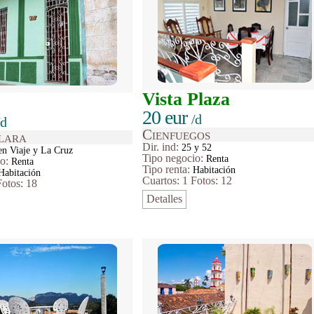
Vista Plaza
20 eur
/d
/d
Cienfuegos
lara
Dir. ind:
25 y 52
n Viaje y La Cruz
Tipo
negocio
:
Renta
io
:
Renta
Tipo renta:
Habitación
Habitación
Cuartos: 1
Fotos: 12
Fotos: 18
Detalles