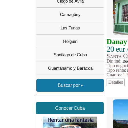
Ciego de Ávila
Camagüey
Las Tunas
Danay
Holguín
20 eur
Santiago de Cuba
Santa C
Dir. ind:
Bue
Tipo
negoc
Guantánamo y Baracoa
Tipo renta:
Cuartos: 1
Detalles
Buscar por
Conocer Cuba