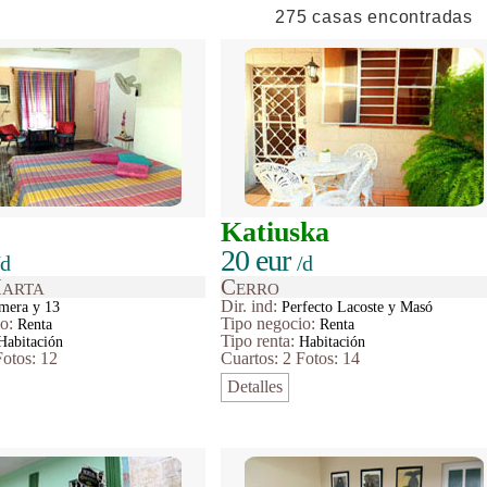
275 casas encontradas
Katiuska
20 eur
/d
/d
arta
Cerro
Dir. ind:
mera y 13
Perfecto Lacoste y Masó
io
:
Tipo
negocio
:
Renta
Renta
Tipo renta:
Habitación
Habitación
Fotos: 12
Cuartos: 2
Fotos: 14
Detalles