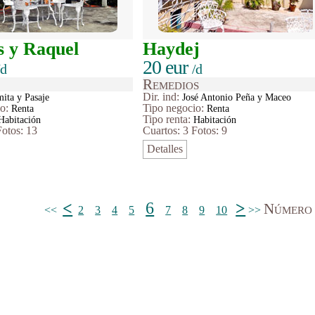
s y Raquel
Haydej
20 eur
/d
/d
Remedios
Dir. ind:
ita y Pasaje
José Antonio Peña y Maceo
io
:
Tipo
negocio
:
Renta
Renta
Tipo renta:
Habitación
Habitación
Fotos: 13
Cuartos: 3
Fotos: 9
Detalles
<
6
>
Número 
<<
2
3
4
5
7
8
9
10
>>