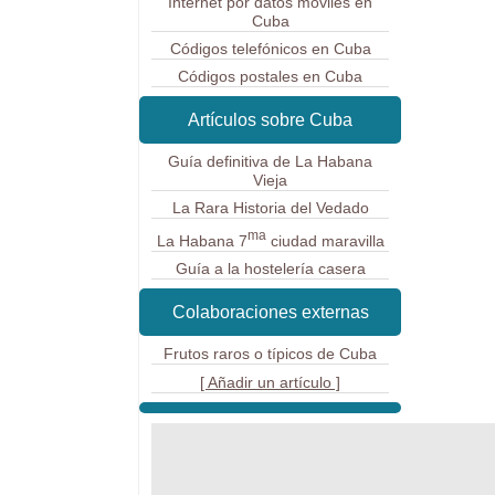
Internet por datos móviles en
Cuba
Códigos telefónicos en Cuba
Códigos postales en Cuba
Artículos sobre Cuba
Guía definitiva de La Habana
Vieja
La Rara Historia del Vedado
ma
La Habana 7
ciudad maravilla
Guía a la hostelería casera
Colaboraciones externas
Frutos raros o típicos de Cuba
[ Añadir un artículo ]