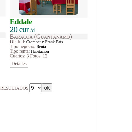
Eddale
20 eur
/d
Baracoa (Guantánamo)
Dir. ind:
Crombet y Frank País
Tipo
negocio
:
Renta
Tipo renta:
Habitación
Cuartos: 3
Fotos: 12
Detalles
resultados