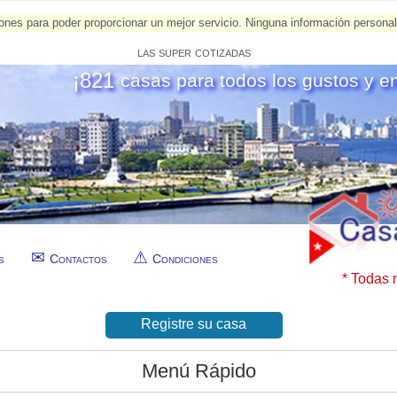
esiones para poder proporcionar un mejor servicio. Ninguna información person
las super cotizadas
¡821
casas para todos los gustos y e
s
Contactos
Condiciones
* Todas 
Registre su casa
Menú Rápido