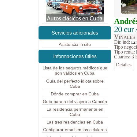
André
20 eur
Servicios adicionales
Viñales
Dir. ind:
Erm
Asistencia in situ
Tipo
negoc
Tipo renta:
Informaciones útiles
Cuartos: 3
Detalles
Lista de los seguros médicos que
son válidos en Cuba
Guía del perfecto idiota sobre
Cuba
Dónde comprar en Cuba
Guía barata del viajero a Cancún
La residencia permanente en
Cuba
Las tres residencias en Cuba
Configurar email en los celulares