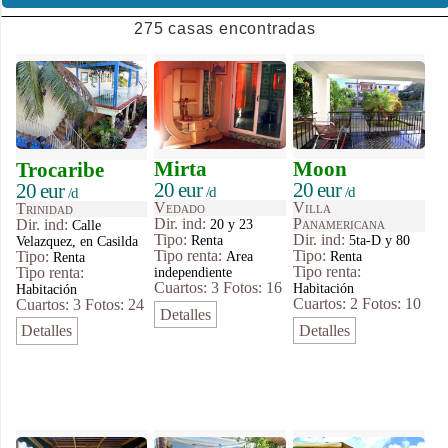
275 casas encontradas
Mirta
Moon
Trocaribe
20 eur
20 eur
20 eur
/d
/d
/d
Vedado
Villa
Trinidad
Dir. ind:
Panamericana
Dir. ind:
20 y 23
Calle
Tipo
:
Dir. ind:
Renta
5ta-D y 80
Velazquez, en Casilda
Tipo renta:
Tipo
:
Tipo
:
Area
Renta
Renta
Tipo renta:
Tipo renta:
independiente
Cuartos: 3
Fotos: 16
Habitación
Habitación
Cuartos: 2
Fotos: 10
Cuartos: 3
Fotos: 24
Detalles
Detalles
Detalles