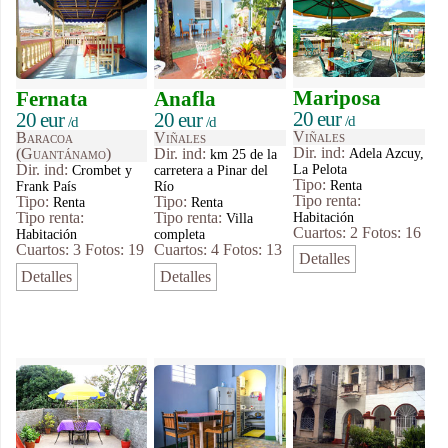
Mariposa
Fernata
Anafla
20 eur
20 eur
20 eur
/d
/d
/d
Viñales
Baracoa
Viñales
Dir. ind:
Adela Azcuy,
(Guantánamo)
Dir. ind:
km 25 de la
La Pelota
Dir. ind:
Crombet y
carretera a Pinar del
Tipo
:
Renta
Frank País
Río
Tipo renta:
Tipo
:
Tipo
:
Renta
Renta
Habitación
Tipo renta:
Tipo renta:
Villa
Cuartos: 2
Fotos: 16
Habitación
completa
Cuartos: 3
Fotos: 19
Cuartos: 4
Fotos: 13
Detalles
Detalles
Detalles