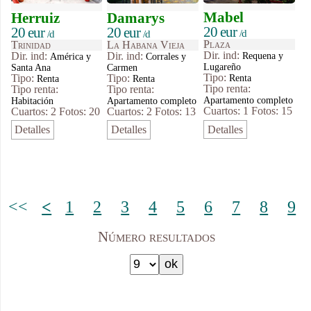
Mabel
Herruiz
Damarys
20 eur
20 eur
20 eur
/d
/d
/d
Plaza
Trinidad
La Habana Vieja
Dir. ind:
Dir. ind:
Dir. ind:
Requena y
América y
Corrales y
Lugareño
Santa Ana
Carmen
Tipo
:
Tipo
:
Tipo
:
Renta
Renta
Renta
Tipo renta:
Tipo renta:
Tipo renta:
Apartamento completo
Habitación
Apartamento completo
Cuartos: 1
Fotos: 15
Cuartos: 2
Fotos: 20
Cuartos: 2
Fotos: 13
Detalles
Detalles
Detalles
<<
<
1
2
3
4
5
6
7
8
9
Número resultados