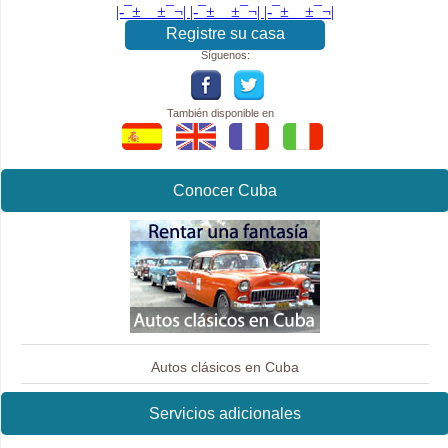
|-¯±­__­±¯¬| |-¯±­__­±¯¬| |-¯±­__­±¯¬|
Registre su casa
Síguenos:
También disponible en
Conocer Cuba
Autos clásicos en Cuba
Servicios adicionales